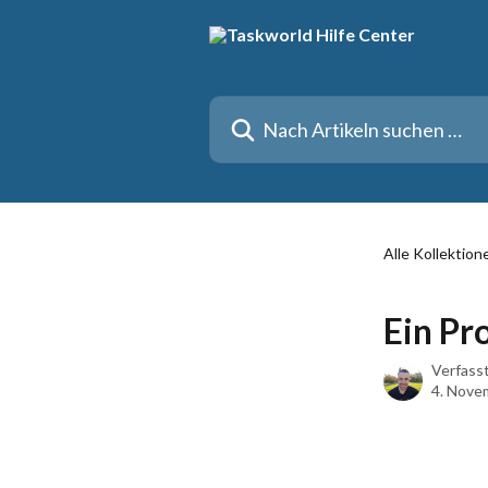
Zum Hauptinhalt springen
Nach Artikeln suchen …
Alle Kollektion
Ein Pr
Verfass
4. Nove