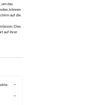
, um das 
inden, können 
chirm auf die 
erlassen
. Dies 
t auf Ihrer 
jekte